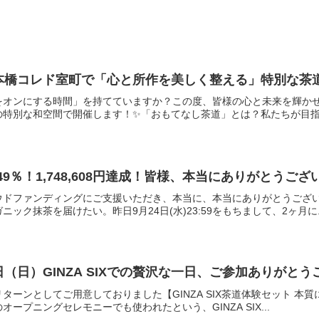
 日本橋コレド室町で「心と所作を美しく整える」特別な茶
をオンにする時間」を持てていますか？この度、皆様の心と未来を輝か
特別な和空間で開催します！✨「おもてなし茶道」とは？私たちが目指す
9％！1,748,608円達成！皆様、本当にありがとうご
ウドファンディングにご支援いただき、本当に、本当にありがとうござ
ック抹茶を届けたい。昨日9月24日(水)23:59をもちまして、2ヶ月に..
日（日）GINZA SIXでの贅沢な一日、ご参加ありがと
、リターンとしてご用意しておりました【GINZA SIX茶道体験セット
ープニングセレモニーでも使われたという、GINZA SIX...