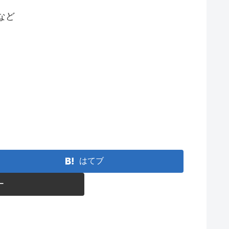
など
はてブ
ー