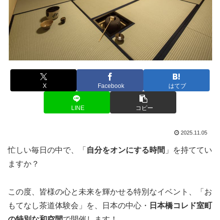
X
Facebook
はてブ
LINE
コピー
2025.11.05
忙しい毎日の中で、「
自分をオンにする時間
」を持ててい
ますか？
この度、皆様の心と未来を輝かせる特別なイベント、「お
もてなし茶道体験会」を、日本の中心・
日本橋コレド室町
の特別な和空間
で開催します！