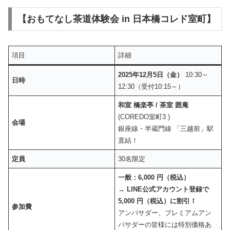
【おもてなし茶道体験会 in 日本橋コレド室町】
項目
詳細
2025年12月5日（金）
10:30～
日時
12:30（受付10:15～）
和室 橋楽亭 / 茶室 囲庵
(COREDO室町3 )
会場
銀座線・半蔵門線 「三越前」駅
直結！
定員
30名限定
一般：6,000 円（税込）
→
LINE公式アカウント登録で
5,000 円（税込）に割引！
参加費
アンバサダー、プレミアムアン
バサダーの皆様には特別価格あ