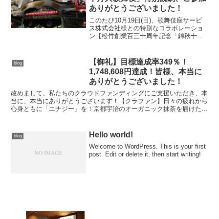
ありがとうございました！
このたび10月19日(日)、歌舞伎座サービ
ス株式会社様との特別なコラボレーショ
ン【松竹創業百三十周年記念「錦秋十月
大歌舞伎」特別観劇席】を実施いたしま
した！松竹創業百三十周年という記念す
べき公演の第三部を、ご支援者の皆様と
【御礼】目標達成率349％！
blog
ご一緒させていただ...
1,748,608円達成！皆様、本当に
ありがとうございました！
改めまして、私たちのクラウドファンディングにご支援いただき、本
当に、本当にありがとうございます！【クラファン】日々の疲れから
心身ともに「エナジー」を！京都宇治のオーガニック抹茶を届けた
い。昨日9月24日(水)23:59をもちまして、2ヶ月に...
Hello world!
blog
Welcome to WordPress. This is your first
post. Edit or delete it, then start writing!