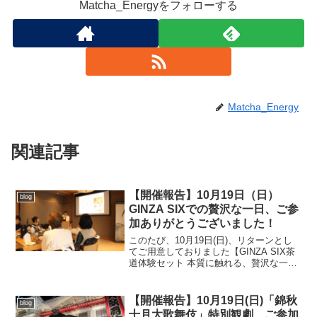
Matcha_Energyをフォローする
Matcha_Energy
関連記事
【開催報告】10月19日（日）
blog
GINZA SIXでの贅沢な一日、ご参
加ありがとうございました！
このたび、10月19日(日)、リターンとし
てご用意しておりました【GINZA SIX茶
道体験セット 本質に触れる、贅沢な一
日】を、無事に開催いたしました！当日
は、ティファニー銀座のオープニングセ
レモニーでも使われたという、GINZA
【開催報告】10月19日(日)「錦秋
blog
SIX...
十月大歌舞伎」特別観劇、ご参加